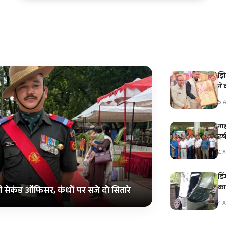
झि
ने
5 A
नाह
हर
4 A
डि
का
ी सेकंड ऑफिसर, कंधों पर सजे दो सितारे
4 A