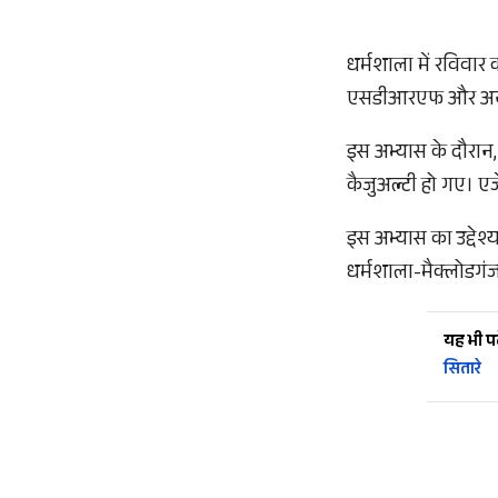
धर्मशाला में रविवार
एसडीआरएफ और अन्य ज
इस अभ्यास के दौरान,
कैजुअल्टी हो गए। एजे
इस अभ्यास का उद्देश
धर्मशाला-मैक्लोडगं
यह भी पढ़
सितारे