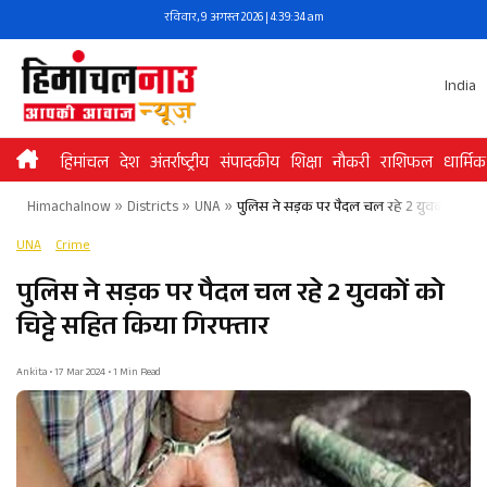
Skip
रविवार, 9 अगस्त 2026 | 4:39:34 am
to
content
India
हिमांचल
देश
अंतर्राष्ट्रीय
संपादकीय
शिक्षा
नौकरी
राशिफल
धार्मिक
Himachalnow
»
Districts
»
UNA
»
पुलिस ने सड़क पर पैदल चल रहे 2 युवकों को चिट्
UNA
Crime
पुलिस ने सड़क पर पैदल चल रहे 2 युवकों को
चिट्टे सहित किया गिरफ्तार
Ankita • 17 Mar 2024 • 1 Min Read