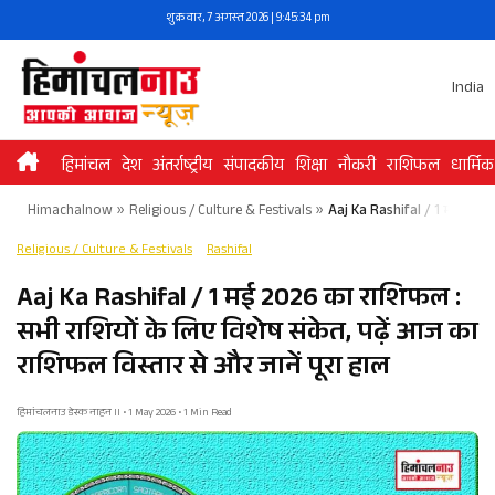
Skip
शुक्रवार, 7 अगस्त 2026 | 9:45:35 pm
to
content
India
हिमांचल
देश
अंतर्राष्ट्रीय
संपादकीय
शिक्षा
नौकरी
राशिफल
धार्मिक
Himachalnow
»
Religious / Culture & Festivals
»
Aaj Ka Rashifal / 1 मई 2026 
Religious / Culture & Festivals
Rashifal
Aaj Ka Rashifal / 1 मई 2026 का राशिफल :
सभी राशियों के लिए विशेष संकेत, पढ़ें आज का
राशिफल विस्तार से और जानें पूरा हाल
हिमांचलनाउ डेस्क नाहन II • 1 May 2026 • 1 Min Read