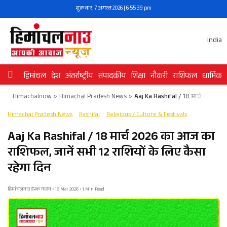
Skip
शुक्रवार, 7 अगस्त 2026 | 6:55:40 pm
to
content
India
हिमांचल
देश
अंतर्राष्ट्रीय
संपादकीय
शिक्षा
नौकरी
राशिफल
धार्मिक
Himachalnow
»
Himachal Pradesh News
»
Aaj Ka Rashifal / 18 मार्च 2026 का
Himachal Pradesh News
Rashifal
Religious / Culture & Festivals
Aaj Ka Rashifal / 18 मार्च 2026 का आज का
राशिफल, जानें सभी 12 राशियों के लिए कैसा
रहेगा दिन
हिमांचलनाउ डेस्क नाहन • 18 Mar 2026 • 1 Min Read