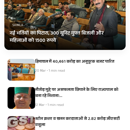
SHIMLA
नई भर्तियों का पिटारा, 300 यूनिट मुफ्त बिजली और
महिलाओं को 1500 रुपये
हिमाचल में 40,461 करोड़ का अनुपूरक बजट पारित
20 Mar • 1 min read
नौतोड़ मुद्दे पर असफलता छिपाने के लिए राज्यपाल को
बना रहे निशाना:…
12 Mar • 1 min read
स्टोन क्रशर व खनन करदाताओं से 2.82 करोड़ जीएसटी
वसूला