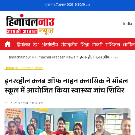
Skip
शुक्रवार, 7 अगस्त 2026 | 9:30:19 pm
to
content
India
हिमांचल
देश
अंतर्राष्ट्रीय
संपादकीय
शिक्षा
नौकरी
राशिफल
धार्मिक
Himachalnow
»
Himachal Pradesh News
»
इनरव्हील क्लब ऑफ नाहन क्लासिक ने म
Himachal Pradesh News
इनरव्हील क्लब ऑफ नाहन क्लासिक ने मॉडल
स्कूल में आयोजित किया स्वास्थ्य जांच शिविर
NEHA • 26 Sep 2024 • 1 Min Read