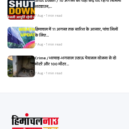
Shut Down / 10 अगस्त को यहां कई घंटे रहेगा बिजली
शटडाउन,…
7 Aug • 1 min read
हिमाचल में 11 अगस्त तक बारिश के आसार, पांच जिलों
के लिए…
7 Aug • 1 min read
Crime / भरमाड़-भगवाल उठाऊ पेयजल योजना से दो
मोटरें और 100 मीटर…
7 Aug • 1 min read