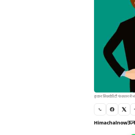
इवान सिक्योरिटी फंक्शन में भर
Himachalnowऊना/वी