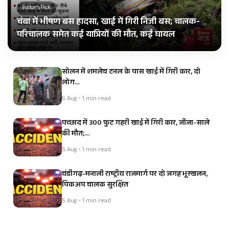
Editor's Pick
चंबा में भीषण बस हादसा, खाई में गिरी निजी बस; चालक-
परिचालक समेत कई यात्रियों की मौत, कई घायल
सोलन में शमलेच टनल के पास खाई में गिरी कार, दो
लोग…
6 Aug • 1 min read
पच्छाद में 300 फुट गहरी खाई में गिरी कार, जीजा-साले
की मौत;…
5 Aug • 1 min read
चंडीगढ़-मनाली राष्ट्रीय राजमार्ग पर दो जगह भूस्खलन,
पिकअप चालक सुरक्षित
5 Aug • 1 min read