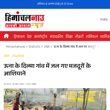
Skip
शनिवार, 8 अगस्त 2026 | 8:33:13 am
to
content
India
हिमांचल
देश
अंतर्राष्ट्रीय
संपादकीय
शिक्षा
नौकरी
राशिफल
धार्मिक
Himachalnow
»
Districts
»
UNA
»
ऊना के दिल्मा गांव में जल गए मजदूरों के आशिया
UNA
Accident
ऊना के दिल्मा गांव में जल गए मजदूरों के
आशियाने
Ankita • 16 Mar 2024 • 1 Min Read