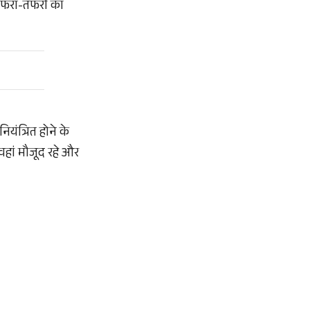
र अफरा-तफरी का
यंत्रित होने के
 वहां मौजूद रहे और