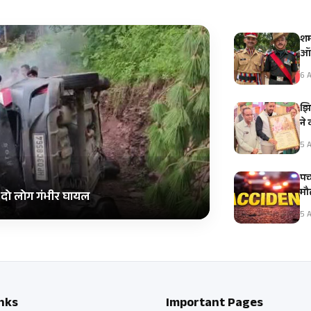
शम
ऑफ
6 A
झि
ने
5 A
पच
मौ
, दो लोग गंभीर घायल
5 A
nks
Important Pages