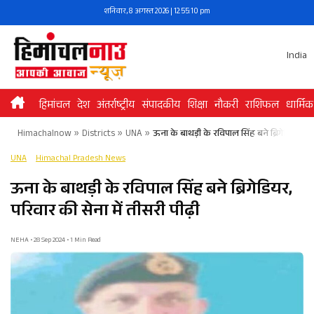
Skip
शनिवार, 8 अगस्त 2026 | 12:55:11 pm
to
content
India
हिमांचल
देश
अंतर्राष्ट्रीय
संपादकीय
शिक्षा
नौकरी
राशिफल
धार्मिक
Himachalnow
»
Districts
»
UNA
»
ऊना के बाथड़ी के रविपाल सिंह बने ब्रिगेडियर, परि
UNA
Himachal Pradesh News
ऊना के बाथड़ी के रविपाल सिंह बने ब्रिगेडियर,
परिवार की सेना में तीसरी पीढ़ी
NEHA • 28 Sep 2024 • 1 Min Read