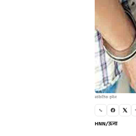
सांकेतिक इमेज
HNN/ऊना