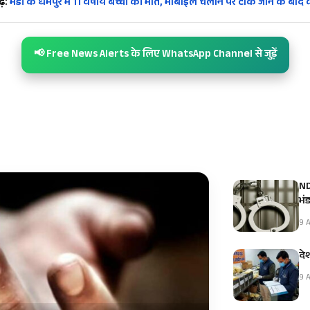
ें:
मंडी के धर्मपुर में 11 वर्षीय बच्ची की मौत, मोबाइल चलाने पर टोके जाने के बाद
📢 Free News Alerts के लिए WhatsApp Channel से जुड़ें
NDP
भं
9 A
दे
9 A