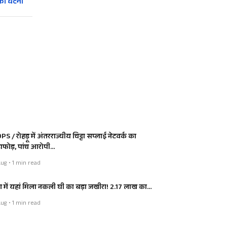
 की घटना
S / रोहड़ू में अंतरराज्यीय चिट्टा सप्लाई नेटवर्क का
डाफोड़, पांच आरोपी…
ug • 1 min read
श में यहां मिला नकली घी का बड़ा जखीरा! 2.17 लाख का…
ug • 1 min read