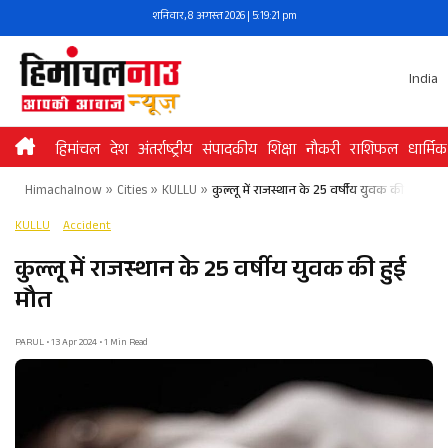
Skip
शनिवार, 8 अगस्त 2026 | 5:19:21 pm
to
content
India
हिमांचल
देश
अंतर्राष्ट्रीय
संपादकीय
शिक्षा
नौकरी
राशिफल
धार्मिक
Himachalnow
»
Cities
»
KULLU
»
कुल्लू में राजस्थान के 25 वर्षीय युवक की हुई मौत
KULLU
Accident
कुल्लू में राजस्थान के 25 वर्षीय युवक की हुई
मौत
PARUL • 13 Apr 2024 • 1 Min Read