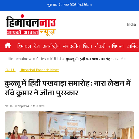
Skip
शुक्रवार, 7 अगस्त 2026 | 1:41:36 am
to
content
India
हिमांचल
देश
अंतर्राष्ट्रीय
संपादकीय
शिक्षा
नौकरी
राशिफल
धार्मिक
Himachalnow
»
Cities
»
KULLU
»
कुल्लू में हिंदी पखवाड़ा समारोह : नारा लेखन में रव
KULLU
Himachal Pradesh News
कुल्लू में हिंदी पखवाड़ा समारोह : नारा लेखन में
रवि कुमार ने जीता पुरस्कार
NEHA • 27 Sep 2024 • 1 Min Read