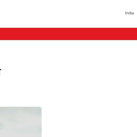
India
े