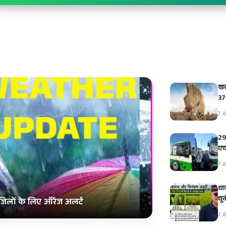
खर
375
7 A
29
एच
7 A
धा
चु
जिलों के लिए ऑरेंज अलर्ट
7 A