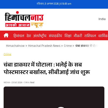
Skip
रविवार, 9 अगस्त 2026 | 4:14:49 am
to
content
India
हिमांचल
देश
अंतर्राष्ट्रीय
संपादकीय
शिक्षा
नौकरी
राशिफल
धार्मिक
Himachalnow
»
Himachal Pradesh News
»
Crime
»
चंबा डाकघर में घोटाला : भले
Crime
चंबा डाकघर में घोटाला : भलेई के सब
पोस्टमास्टर बर्खास्त, सीबीआई जांच शुरू
NEHA • 23 Oct 2024 • 1 Min Read