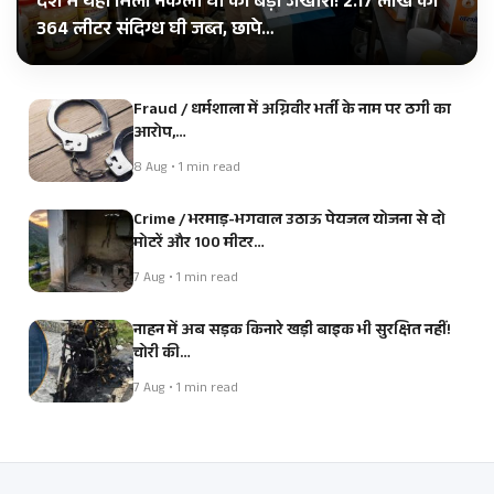
देश में यहां मिला नकली घी का बड़ा जखीरा! 2.17 लाख का
364 लीटर संदिग्ध घी जब्त, छापे…
Fraud / धर्मशाला में अग्निवीर भर्ती के नाम पर ठगी का
आरोप,…
8 Aug • 1 min read
Crime / भरमाड़-भगवाल उठाऊ पेयजल योजना से दो
मोटरें और 100 मीटर…
7 Aug • 1 min read
नाहन में अब सड़क किनारे खड़ी बाइक भी सुरक्षित नहीं!
चोरी की…
7 Aug • 1 min read