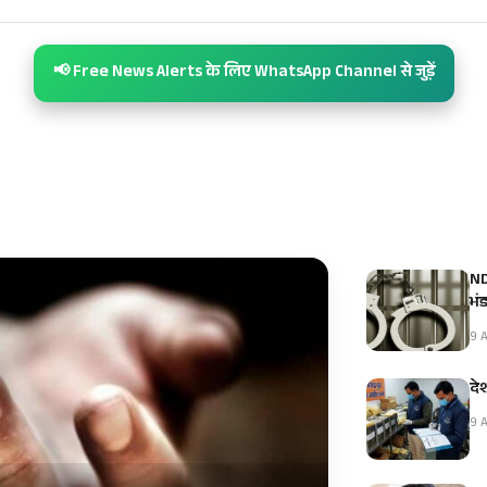
📢 Free News Alerts के लिए WhatsApp Channel से जुड़ें
NDP
भं
9 A
दे
9 A