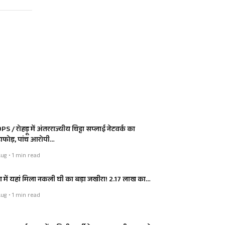
S / रोहड़ू में अंतरराज्यीय चिट्टा सप्लाई नेटवर्क का
डाफोड़, पांच आरोपी…
ug • 1 min read
श में यहां मिला नकली घी का बड़ा जखीरा! 2.17 लाख का…
ug • 1 min read