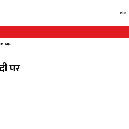
India
 हाथ साफ़
कदी पर