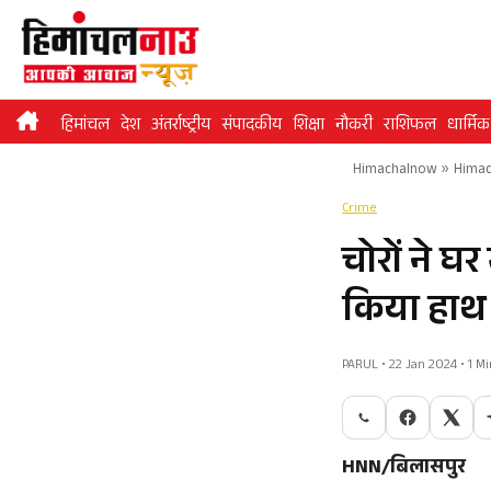
Skip
to
content
हिमांचल
देश
अंतर्राष्ट्रीय
संपादकीय
शिक्षा
नौकरी
राशिफल
धार्मिक
Himachalnow
»
Himac
Crime
चोरों ने घ
किया हाथ
PARUL • 22 Jan 2024 • 1 M
HNN/बिलासपुर