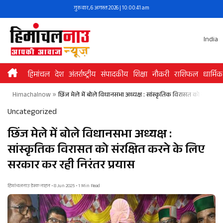
Skip
गुरुवार, 6 अगस्त 2026 | 10:00:41 am
to
content
India
हिमांचल
देश
अंतर्राष्ट्रीय
संपादकीय
शिक्षा
नौकरी
राशिफल
धार्मिक
Himachalnow
»
छिंज मेले में बोले विधानसभा अध्यक्ष : सांस्कृतिक विरासत को संरक्षि
Uncategorized
छिंज मेले में बोले विधानसभा अध्यक्ष :
सांस्कृतिक विरासत को संरक्षित करने के लिए
सरकार कर रही निरंतर प्रयास
हिमांचलनाउ डेस्क नाहन • 8 Jun 2025 • 1 Min Read