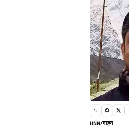
HNN/नाहन