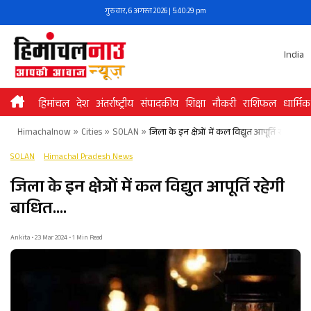
Skip
गुरुवार, 6 अगस्त 2026 | 5:40:30 pm
to
content
India
हिमांचल
देश
अंतर्राष्ट्रीय
संपादकीय
शिक्षा
नौकरी
राशिफल
धार्मिक
Himachalnow
»
Cities
»
SOLAN
»
जिला के इन क्षेत्रों में कल विद्युत आपूर्ति रहेगी बा
SOLAN
Himachal Pradesh News
जिला के इन क्षेत्रों में कल विद्युत आपूर्ति रहेगी
बाधित….
Ankita • 23 Mar 2024 • 1 Min Read