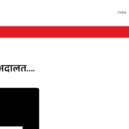
India
क अदालत….