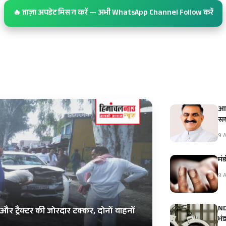
🔥 ताज़ा अपडेट मिस न करें — अभी WhatsApp Channel Follow करें
आई
स्
9 A
मंड
9 A
NDP
और ट्रैक्टर की जोरदार टक्कर, दोनों वाहनों
भं