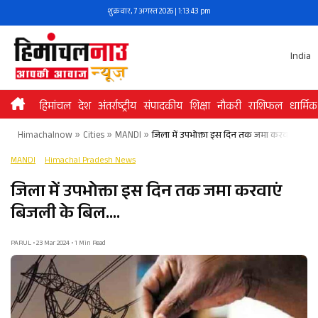
Skip
शुक्रवार, 7 अगस्त 2026 | 1:13:43 pm
to
content
India
हिमांचल
देश
अंतर्राष्ट्रीय
संपादकीय
शिक्षा
नौकरी
राशिफल
धार्मिक
Himachalnow
»
Cities
»
MANDI
»
जिला में उपभोक्ता इस दिन तक जमा करवाएं बिजल
MANDI
Himachal Pradesh News
जिला में उपभोक्ता इस दिन तक जमा करवाएं
बिजली के बिल….
PARUL • 23 Mar 2024 • 1 Min Read