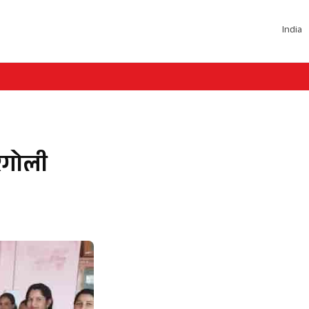
India
रंगोली