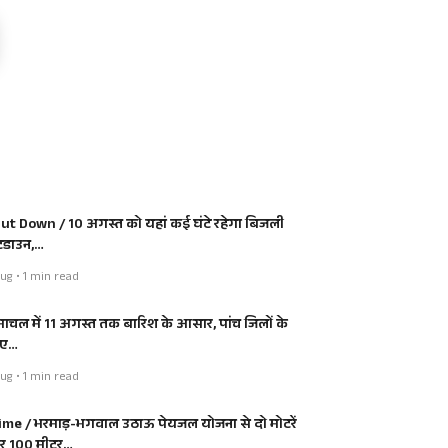
ut Down / 10 अगस्त को यहां कई घंटे रहेगा बिजली
डाउन,…
ug • 1 min read
माचल में 11 अगस्त तक बारिश के आसार, पांच जिलों के
िए…
ug • 1 min read
ime / भरमाड़-भगवाल उठाऊ पेयजल योजना से दो मोटरें
 100 मीटर…