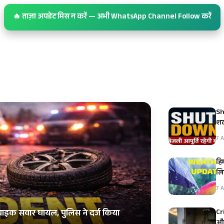
🔥 ताज़ा अपडेट मिस न करें — अभी WhatsApp Channel Follow करें
Sh
शट
7 A
हि
ल
7 A
Cr
 बाइक सवार घायल, पुलिस ने दर्ज किया
और