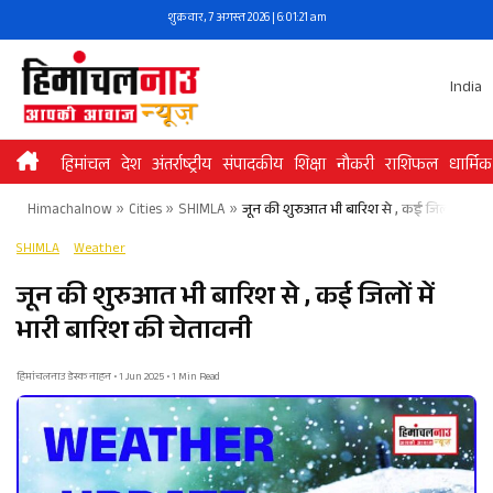
Skip
शुक्रवार, 7 अगस्त 2026 | 6:01:21 am
to
content
India
हिमांचल
देश
अंतर्राष्ट्रीय
संपादकीय
शिक्षा
नौकरी
राशिफल
धार्मिक
Himachalnow
»
Cities
»
SHIMLA
»
जून की शुरुआत भी बारिश से , कई जिलों में भार
SHIMLA
Weather
जून की शुरुआत भी बारिश से , कई जिलों में
भारी बारिश की चेतावनी
हिमांचलनाउ डेस्क नाहन • 1 Jun 2025 • 1 Min Read