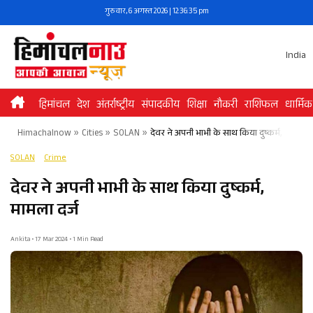
Skip
गुरुवार, 6 अगस्त 2026 | 12:36:35 pm
to
content
India
हिमांचल
देश
अंतर्राष्ट्रीय
संपादकीय
शिक्षा
नौकरी
राशिफल
धार्मिक
Himachalnow
»
Cities
»
SOLAN
»
देवर ने अपनी भाभी के साथ किया दुष्कर्म, मामला द
SOLAN
Crime
देवर ने अपनी भाभी के साथ किया दुष्कर्म,
मामला दर्ज
Ankita • 17 Mar 2024 • 1 Min Read