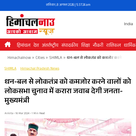
Skip
शनिवार, 8 अगस्त 2026 | 5:37:25 am
to
content
India
हिमांचल
देश
अंतर्राष्ट्रीय
संपादकीय
शिक्षा
नौकरी
राशिफल
धार्मिक
Himachalnow
»
Cities
»
SHIMLA
»
धन-बल से लोकतंत्र को कमजोर करने वालों को लो
SHIMLA
Himachal Pradesh News
धन-बल से लोकतंत्र को कमजोर करने वालों को
लोकसभा चुनाव में करारा जवाब देगी जनता-
मुख्यमंत्री
Ankita • 16 Mar 2024 • 1 Min Read