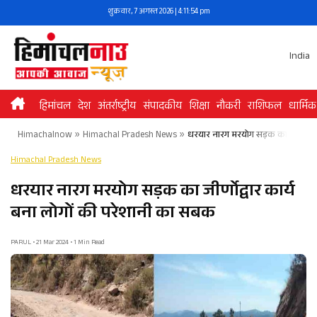
Skip
शुक्रवार, 7 अगस्त 2026 | 4:11:54 pm
to
content
India
हिमांचल
देश
अंतर्राष्ट्रीय
संपादकीय
शिक्षा
नौकरी
राशिफल
धार्मिक
Himachalnow
»
Himachal Pradesh News
»
धरयार नारग मरयोग सड़क का जीर्णोद्वा
Himachal Pradesh News
धरयार नारग मरयोग सड़क का जीर्णोद्वार कार्य
बना लोगों की परेशानी का सबक
PARUL • 21 Mar 2024 • 1 Min Read