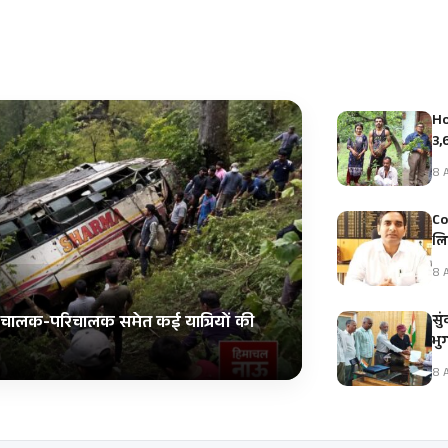
Ho
3,
8 A
Co
लि
8 A
सुं
स; चालक-परिचालक समेत कई यात्रियों की
भुग
8 A