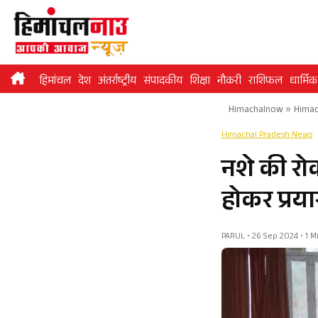
Skip
to
content
हिमांचल
देश
अंतर्राष्ट्रीय
संपादकीय
शिक्षा
नौकरी
राशिफल
धार्मिक
Himachalnow
»
Himac
Himachal Pradesh News
नशे की रो
होकर प्र
PARUL • 26 Sep 2024 • 1 M