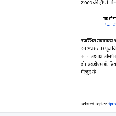
₹21000 की ट्रॉफी मि
यह भी पढ़
किया मि
उपस्थित गणमान्य 
इस अवसर पर पूर्व विध
क्लब अध्यक्ष अभिषेक
दी। एसडीएम डॉ. प्रि
मौजूद रहे।
Related Topics:
dpro