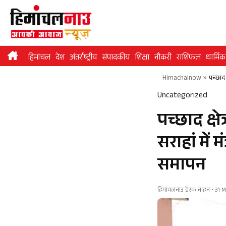
Skip
to
content
हिमांचल
देश
अंतर्राष्ट्रीय
संपादकीय
शिक्षा
नौकरी
राशिफल
धार्मिक
Himachalnow
»
पच्छाद 
Uncategorized
पच्छाद क्ष
सराहां में 
समापन
हिमांचलनाउ डेस्क नाहन • 31