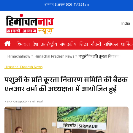
Skip
शनिवार, 8 अगस्त 2026 | 11:43:35 am
to
content
India
हिमांचल
देश
अंतर्राष्ट्रीय
संपादकीय
शिक्षा
नौकरी
राशिफल
धार्मिक
Himachalnow
»
Himachal Pradesh News
»
पशुओं के प्रति क्रूरता निवारण समिति
Himachal Pradesh News
पशुओं के प्रति क्रूरता निवारण समिति की बैठक
एलआर वर्मा की अध्यक्षता में आयोजित हुई
NEHA • 24 Sep 2024 • 1 Min Read