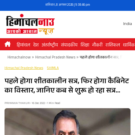
Skip
शनिवार, 8 अगस्त 2026 | 9:38:46 pm
to
content
India
हिमांचल
देश
अंतर्राष्ट्रीय
संपादकीय
शिक्षा
नौकरी
राशिफल
धार्मिक
Himachalnow
»
Himachal Pradesh News
»
पहले होगा शीतकालीन सत्र, फिर होगा क
Himachal Pradesh News
SHIMLA
पहले होगा शीतकालीन सत्र, फिर होगा कैबिनेट
का विस्तार, जानिए कब से शुरू हो रहा सत्र…
PRIYANKA THAKUR • 16 Dec 2022 • 1 Min Read