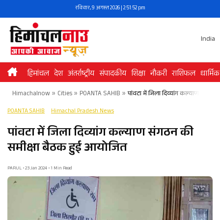
Skip
रविवार, 9 अगस्त 2026 | 2:51:52 pm
to
content
India
हिमांचल
देश
अंतर्राष्ट्रीय
संपादकीय
शिक्षा
नौकरी
राशिफल
धार्मिक
Himachalnow
»
Cities
»
POANTA SAHIB
»
पांवटा में जिला दिव्यांग कल्याण संगठ
POANTA SAHIB
Himachal Pradesh News
पांवटा में जिला दिव्यांग कल्याण संगठन की
समीक्षा बैठक हुई आयोजित
PARUL • 23 Jan 2024 • 1 Min Read