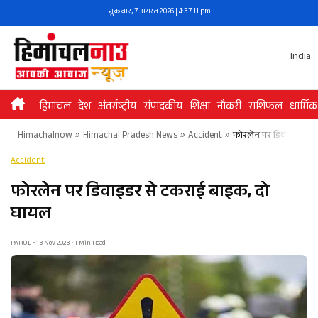
Skip
शुक्रवार, 7 अगस्त 2026 | 4:37:11 pm
to
content
India
हिमांचल
देश
अंतर्राष्ट्रीय
संपादकीय
शिक्षा
नौकरी
राशिफल
धार्मिक
Himachalnow
»
Himachal Pradesh News
»
Accident
»
फोरलेन पर डिवाइडर से 
Accident
फोरलेन पर डिवाइडर से टकराई बाइक, दो
घायल
PARUL • 13 Nov 2023 • 1 Min Read