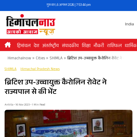
Skip
गुरुवार, 6 अगस्त 2026 | 7:53:44 pm
to
content
India
हिमांचल
देश
अंतर्राष्ट्रीय
संपादकीय
शिक्षा
नौकरी
राशिफल
धार्मिक
Himachalnow
»
Cities
»
SHIMLA
»
ब्रिटिश उप-उच्चायुक्त कैरोलिन रोवेट ने राज्यपाल 
SHIMLA
Himachal Pradesh News
ब्रिटिश उप-उच्चायुक्त कैरोलिन रोवेट ने
राज्यपाल से की भेंट
Ankita • 16 Nov 2023 • 1 Min Read