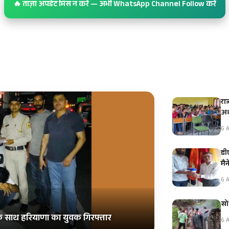
🔥 ताज़ा अपडेट मिस न करें — अभी WhatsApp Channel Follow करें
रा
अध
6 A
डीए
मै
6 A
सो
 के साथ हरियाणा का युवक गिरफ्तार
6 A