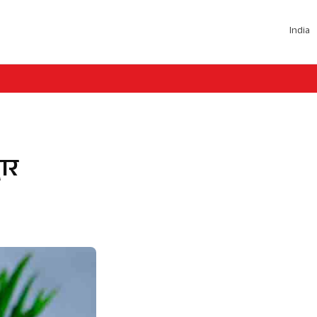
India
ार