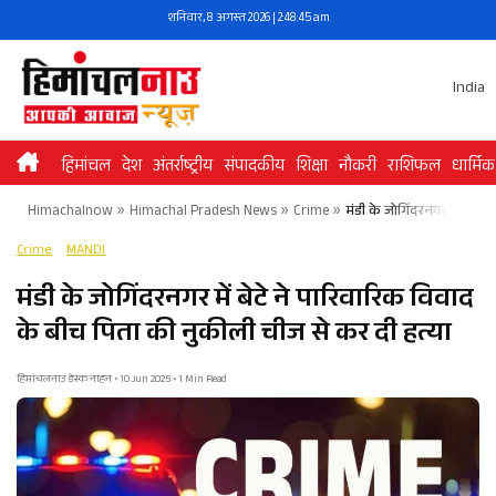
Skip
शनिवार, 8 अगस्त 2026 | 2:48:46 am
to
content
India
हिमांचल
देश
अंतर्राष्ट्रीय
संपादकीय
शिक्षा
नौकरी
राशिफल
धार्मिक
Himachalnow
»
Himachal Pradesh News
»
Crime
»
मंडी के जोगिंदरनगर में बेटे
Crime
MANDI
मंडी के जोगिंदरनगर में बेटे ने पारिवारिक विवाद
के बीच पिता की नुकीली चीज से कर दी हत्या
हिमांचलनाउ डेस्क नाहन • 10 Jun 2025 • 1 Min Read