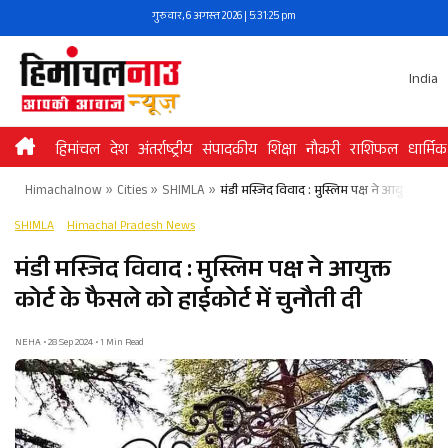
Skip
गुरुवार, 6 अगस्त 2026 | 5:31:25 pm
to
content
India
हिमांचल
देश
अंतर्राष्ट्रीय
संपादकीय
शिक्षा
नौकरी
राशिफल
धार्मिक
Himachalnow
»
Cities
»
SHIMLA
»
मंडी मस्जिद विवाद : मुस्लिम पक्ष ने आयुक्त कोर्ट 
SHIMLA
Himachal Pradesh News
मंडी मस्जिद विवाद : मुस्लिम पक्ष ने आयुक्त
कोर्ट के फैसले को हाईकोर्ट में चुनौती दी
NEHA • 28 Sep 2024 • 1 Min Read