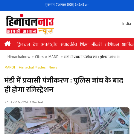
Skip
शुक्रवार, 7 अगस्त 2026 | 3:49:48 am
to
content
India
हिमांचल
देश
अंतर्राष्ट्रीय
संपादकीय
शिक्षा
नौकरी
राशिफल
धार्मिक
Himachalnow
»
Cities
»
MANDI
»
मंडी में प्रवासी पंजीकरण : पुलिस जांच के बाद ही हो
MANDI
Himachal Pradesh News
मंडी में प्रवासी पंजीकरण : पुलिस जांच के बाद
ही होगा रजिस्ट्रेशन
NEHA • 16 Sep 2024 • 1 Min Read