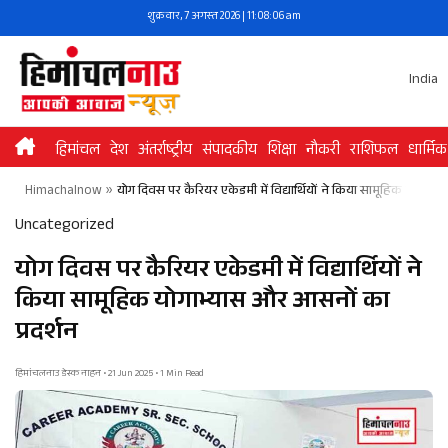
Skip
शुक्रवार, 7 अगस्त 2026 | 11:08:06 am
to
content
India
हिमांचल
देश
अंतर्राष्ट्रीय
संपादकीय
शिक्षा
नौकरी
राशिफल
धार्मिक
Himachalnow
»
योग दिवस पर कैरियर एकेडमी में विद्यार्थियों ने किया सामूहिक योगाभ्
Uncategorized
योग दिवस पर कैरियर एकेडमी में विद्यार्थियों ने
किया सामूहिक योगाभ्यास और आसनों का
प्रदर्शन
हिमांचलनाउ डेस्क नाहन • 21 Jun 2025 • 1 Min Read