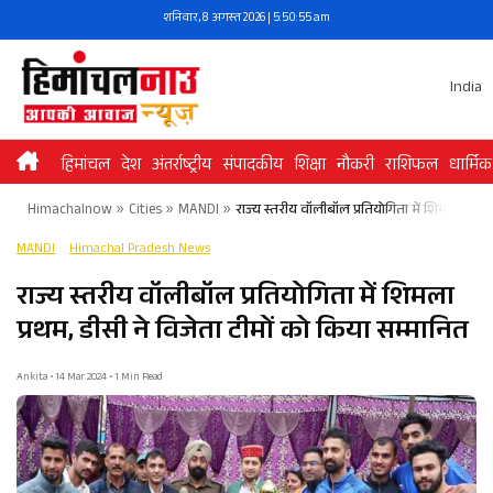
Skip
शनिवार, 8 अगस्त 2026 | 5:50:55 am
to
content
India
हिमांचल
देश
अंतर्राष्ट्रीय
संपादकीय
शिक्षा
नौकरी
राशिफल
धार्मिक
Himachalnow
»
Cities
»
MANDI
»
राज्य स्तरीय वॉलीबॉल प्रतियोगिता में शिमला प्रथम
MANDI
Himachal Pradesh News
राज्य स्तरीय वॉलीबॉल प्रतियोगिता में शिमला
प्रथम, डीसी ने विजेता टीमों को किया सम्मानित
Ankita • 14 Mar 2024 • 1 Min Read