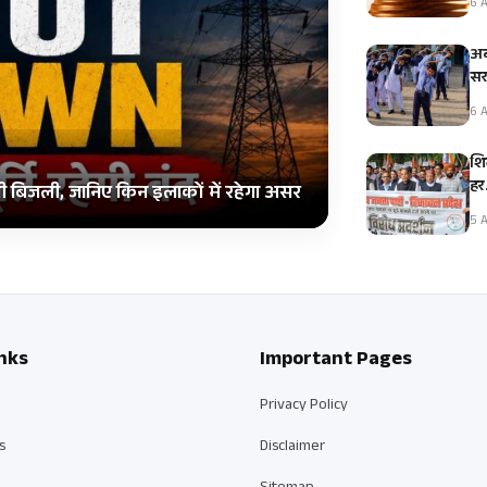
6 A
अब
सरक
6 A
शि
हर
गी बिजली, जानिए किन इलाकों में रहेगा असर
5 A
nks
Important Pages
Privacy Policy
s
Disclaimer