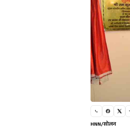
HNN/सोलन