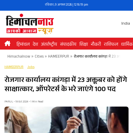
Skip
रविवार, 9 अगस्त 2026 | 12:16:19 pm
to
content
India
हिमांचल
देश
अंतर्राष्ट्रीय
संपादकीय
शिक्षा
नौकरी
राशिफल
धार्मिक
Himachalnow
»
Cities
»
HAMEERPUR
»
रोजगार कार्यालय कांगड़ा में 23 अक्तूबर को 
HAMEERPUR
Jobs
रोजगार कार्यालय कांगड़ा में 23 अक्तूबर को होंगे
साक्षात्कार, ऑपरेटर्स के भरे जाएंगे 100 पद
PARUL • 19 Oct 2024 • 1 Min Read