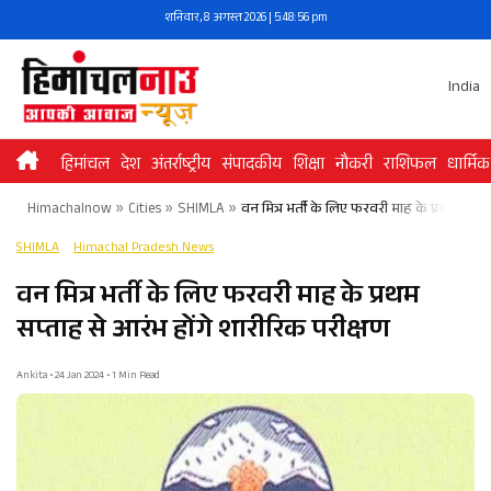
Skip
शनिवार, 8 अगस्त 2026 | 5:48:57 pm
to
content
India
हिमांचल
देश
अंतर्राष्ट्रीय
संपादकीय
शिक्षा
नौकरी
राशिफल
धार्मिक
Himachalnow
»
Cities
»
SHIMLA
»
वन मित्र भर्ती के लिए फरवरी माह के प्रथम सप्ता
SHIMLA
Himachal Pradesh News
वन मित्र भर्ती के लिए फरवरी माह के प्रथम
सप्ताह से आरंभ होंगे शारीरिक परीक्षण
Ankita • 24 Jan 2024 • 1 Min Read