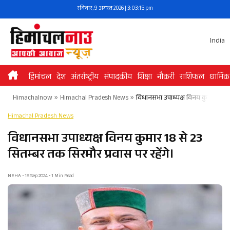
Skip
रविवार, 9 अगस्त 2026 | 3:03:15 pm
to
content
India
हिमांचल
देश
अंतर्राष्ट्रीय
संपादकीय
शिक्षा
नौकरी
राशिफल
धार्मिक
Himachalnow
»
Himachal Pradesh News
»
विधानसभा उपाध्यक्ष विनय कुमार 18 से
Himachal Pradesh News
विधानसभा उपाध्यक्ष विनय कुमार 18 से 23
सितम्बर तक सिरमौर प्रवास पर रहेंगे।
NEHA • 18 Sep 2024 • 1 Min Read