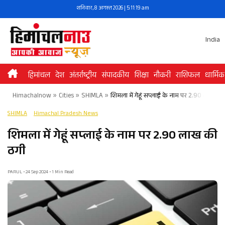
Skip
शनिवार, 8 अगस्त 2026 | 5:11:19 am
to
content
India
हिमांचल
देश
अंतर्राष्ट्रीय
संपादकीय
शिक्षा
नौकरी
राशिफल
धार्मिक
Himachalnow
»
Cities
»
SHIMLA
»
शिमला में गेहूं सप्लाई के नाम पर 2.90 लाख की
SHIMLA
Himachal Pradesh News
शिमला में गेहूं सप्लाई के नाम पर 2.90 लाख की
ठगी
PARUL • 24 Sep 2024 • 1 Min Read