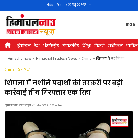
Skip
रविवार, 9 अगस्त 2026 | 7:45:56 am
to
content
India
हिमांचल
देश
अंतर्राष्ट्रीय
संपादकीय
शिक्षा
नौकरी
राशिफल
धार्मिक
Himachalnow
»
Himachal Pradesh News
»
Crime
»
शिमला में नशीले पदार्थों की
Crime
SHIMLA
शिमला में नशीले पदार्थों की तस्करी पर बड़ी
कार्रवाई तीन गिरफ्तार एक रिहा
हिमांचलनाउ डेस्क नाहन • 11 May 2025 • 1 Min Read