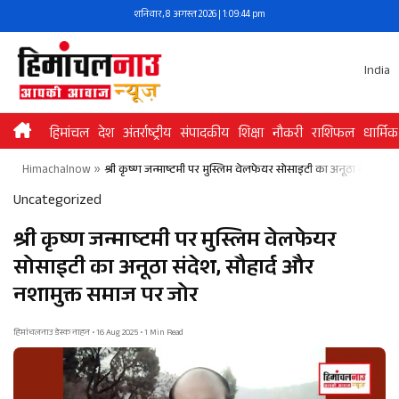
Skip
शनिवार, 8 अगस्त 2026 | 1:09:44 pm
to
content
India
हिमांचल
देश
अंतर्राष्ट्रीय
संपादकीय
शिक्षा
नौकरी
राशिफल
धार्मिक
Himachalnow
»
श्री कृष्ण जन्माष्टमी पर मुस्लिम वेलफेयर सोसाइटी का अनूठा संदेश, 
Uncategorized
श्री कृष्ण जन्माष्टमी पर मुस्लिम वेलफेयर
सोसाइटी का अनूठा संदेश, सौहार्द और
नशामुक्त समाज पर जोर
हिमांचलनाउ डेस्क नाहन • 16 Aug 2025 • 1 Min Read