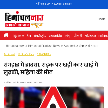
Skip
शनिवार, 8 अगस्त 2026 | 8:13:58 am
to
content
India
हिमांचल
देश
अंतर्राष्ट्रीय
संपादकीय
शिक्षा
नौकरी
राशिफल
धार्मिक
Himachalnow
»
Himachal Pradesh News
»
Accident
»
संगड़ाह में हादसा, सड़क
Accident
Editor's Pick
SANGHRAH
संगड़ाह में हादसा, सड़क पर खड़ी कार खाई में
लुढ़की, महिला की मौत
Shailesh Saini • 16 Nov 2024 • 1 Min Read