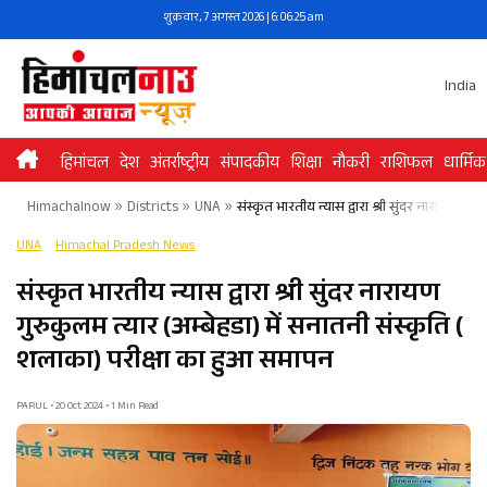
Skip
शुक्रवार, 7 अगस्त 2026 | 6:06:25 am
to
content
India
हिमांचल
देश
अंतर्राष्ट्रीय
संपादकीय
शिक्षा
नौकरी
राशिफल
धार्मिक
Himachalnow
»
Districts
»
UNA
»
संस्कृत भारतीय न्यास द्वारा श्री सुंदर नारायण ग
UNA
Himachal Pradesh News
संस्कृत भारतीय न्यास द्वारा श्री सुंदर नारायण
गुरुकुलम त्यार (अम्बेहडा) में सनातनी संस्कृति (
शलाका) परीक्षा का हुआ समापन
PARUL • 20 Oct 2024 • 1 Min Read