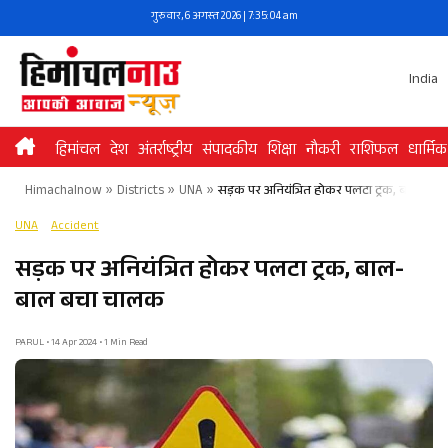
Skip
गुरुवार, 6 अगस्त 2026 | 7:35:04 am
to
content
India
हिमांचल
देश
अंतर्राष्ट्रीय
संपादकीय
शिक्षा
नौकरी
राशिफल
धार्मिक
Himachalnow
»
Districts
»
UNA
»
सड़क पर अनियंत्रित होकर पलटा ट्रक, बाल-ब
UNA
Accident
सड़क पर अनियंत्रित होकर पलटा ट्रक, बाल-
बाल बचा चालक
PARUL • 14 Apr 2024 • 1 Min Read