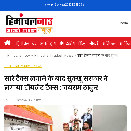
Skip
शनिवार, 8 अगस्त 2026 | 3:21:08 am
to
content
India
हिमांचल
देश
अंतर्राष्ट्रीय
संपादकीय
शिक्षा
नौकरी
राशिफल
धार्मिक
Himachalnow
»
Himachal Pradesh News
»
सारे टैक्स लगाने के बाद सुक्खू सरकार
Himachal Pradesh News
सारे टैक्स लगाने के बाद सुक्खू सरकार ने
लगाया टॉयलेट टैक्स : जयराम ठाकुर
PARUL • 5 Oct 2024 • 1 Min Read